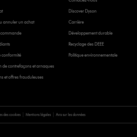
Contactez-nous
at
Discover Dyson
u annuler un achat
Carrière
re commande
Développement durable
diants
Recyclage des DEEE
 conformité
Politique environnementale
ion de contrefaçons et arnaques
s et offres frauduleuses
es des cookies
Mentions légales
Avis sur les données