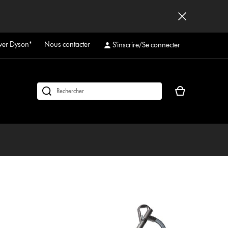
ver Dyson*
Nous contacter
S'inscrire/Se connecter
Votre
Rechercher
panier
des
est
produits
vide