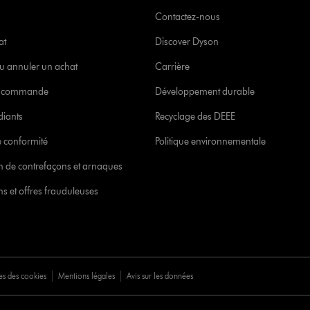
Contactez-nous
at
Discover Dyson
u annuler un achat
Carrière
re commande
Développement durable
diants
Recyclage des DEEE
 conformité
Politique environnementale
ion de contrefaçons et arnaques
s et offres frauduleuses
es des cookies
Mentions légales
Avis sur les données