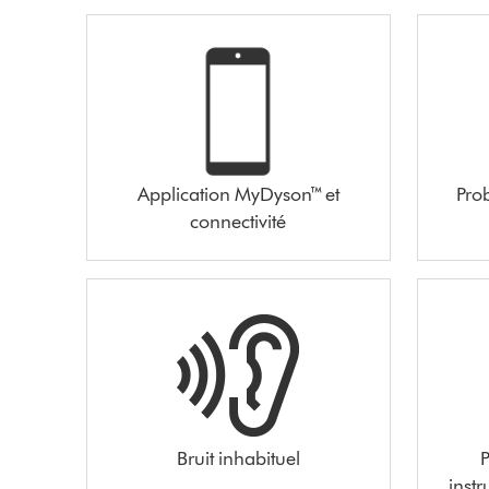
Application MyDyson™ et
Pro
connectivité
Bruit inhabituel
P
inst