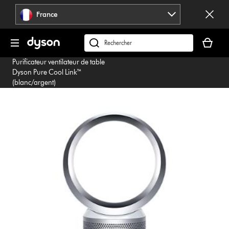
Sauter
France
les
pages
Votre
panier
Rechercher
est
des
Purificateur ventilateur de table
vide
produits
Dyson Pure Cool Link™
(blanc/argent)