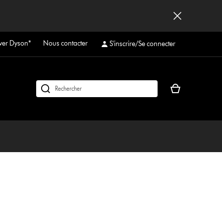
ver Dyson*
Nous contacter
S'inscrire/Se connecter
Votre
Rechercher
panier
des
est
produits
vide