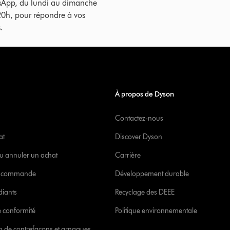
sApp, du lundi au dimanche
20h, pour répondre à vos
.
À propos de Dyson
Contactez-nous
at
Discover Dyson
u annuler un achat
Carrière
re commande
Développement durable
diants
Recyclage des DEEE
 conformité
Politique environnementale
ion de contrefaçons et arnaques