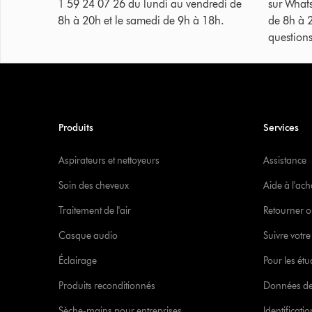
1 59 24 07 26 du lundi au vendredi de
sur What
8h à 20h et le samedi de 9h à 18h.
de 8h à 
questions
Produits
Services
Aspirateurs et nettoyeurs
Assistance
Soin des cheveux
Aide à l'ach
Traitement de l'air
Retourner o
Casque audio
Suivre vot
Éclairage
Pour les étu
Produits reconditionnés
Données de
Sèche-mains pour entreprises
Identificat