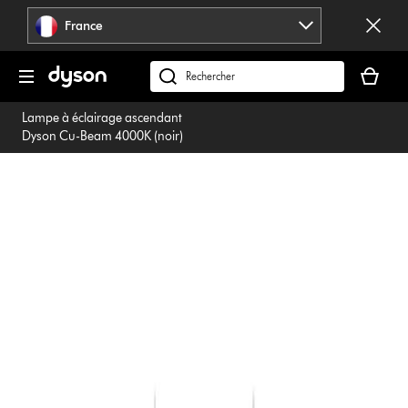
Sauter
France
les
pages
Votre
panier
Rechercher
est
des
Lampe à éclairage ascendant
vide
produits
Dyson Cu-Beam 4000K (noir)