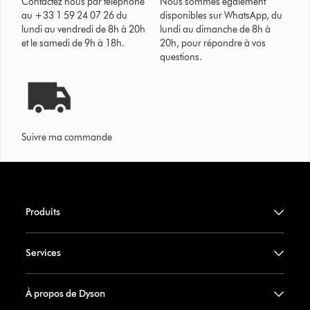
Contactez nous par téléphone
Nous sommes également
au +33 1 59 24 07 26 du
disponibles sur WhatsApp, du
lundi au vendredi de 8h à 20h
lundi au dimanche de 8h à
et le samedi de 9h à 18h.
20h, pour répondre à vos
questions.
Suivre ma commande
Produits
Services
À propos de Dyson