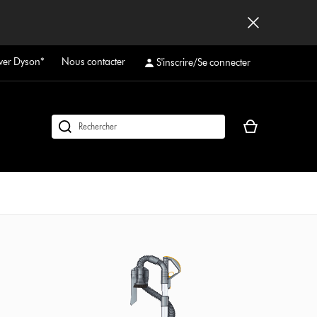
ver Dyson*
Nous contacter
S'inscrire/Se connecter
Votre
Rechercher
panier
des
est
produits
vide