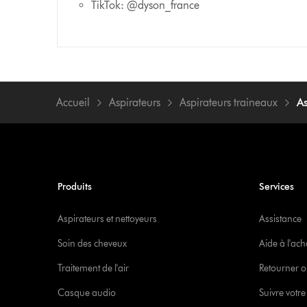
TikTok: @dyson_france
Accueil
Aspirateurs
Aspirateurs traineaux
A
Produits
Services
Aspirateurs et nettoyeurs
Assistance
Soin des cheveux
Aide à l'ach
Traitement de l'air
Retourner o
Casque audio
Suivre vot