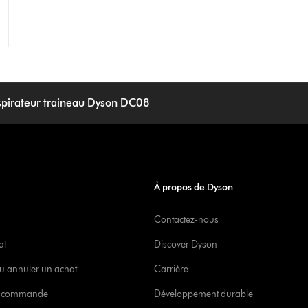
spirateur traineau Dyson DC08
À propos de Dyson
Contactez-nous
at
Discover Dyson
u annuler un achat
Carrière
re commande
Développement durable