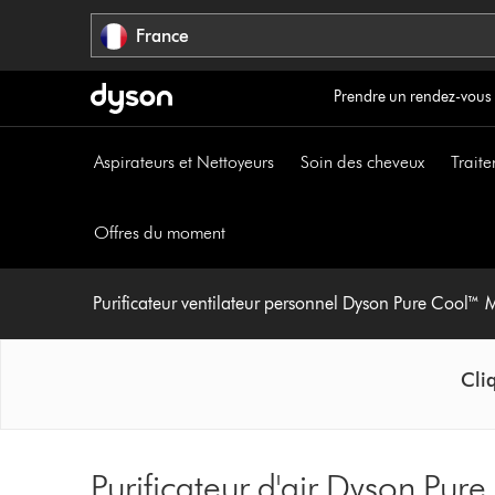
Sauter
France
les
pages
Prendre un rendez-vous
Aspirateurs et Nettoyeurs
Soin des cheveux
Traite
Offres du moment
Purificateur ventilateur personnel Dyson Pure Cool™ 
Cliq
Purificateur d'air Dyson Pur