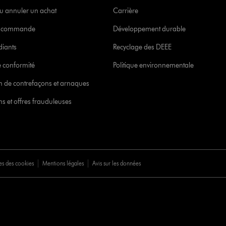
u annuler un achat
Carrière
re commande
Développement durable
diants
Recyclage des DEEE
 conformité
Politique environnementale
ion de contrefaçons et arnaques
s et offres frauduleuses
es des cookies
Mentions légales
Avis sur les données