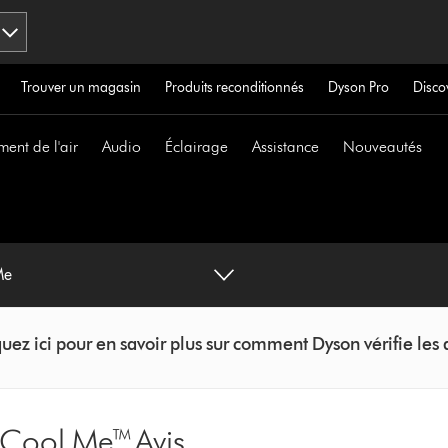
Trouver un magasin
Produits reconditionnés
Dyson Pro
Disco
ment de l'air
Audio
Éclairage
Assistance
Nouveautés
Me
uez ici pour en savoir plus sur comment Dyson vérifie les 
e Cool Me™ Avis