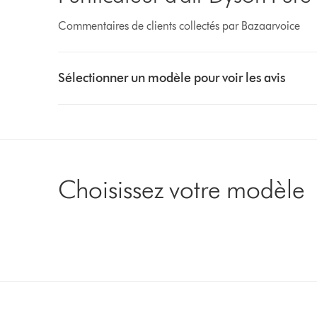
Commentaires de clients collectés par Bazaarvoice
Select
a
Sélectionner un modèle pour voir les avis
button
from
the
list
to
show
Choisissez votre modèle
reviews
for
that
model
below