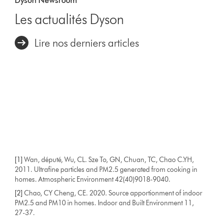
Dyson Newsroom
Les actualités Dyson
Lire nos derniers articles
[1]
Wan, député, Wu, CL. Sze To, GN, Chuan, TC, Chao C.YH,
2011. Ultrafine particles and PM2.5 generated from cooking in
homes. Atmospheric Environment 42(40)9018-9040.
[2]
Chao, CY Cheng, CE. 2020. Source apportionment of indoor
PM2.5 and PM10 in homes. Indoor and Built Environment 11,
27-37.