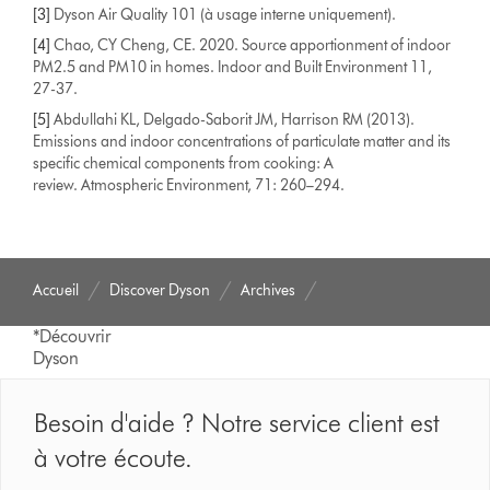
[3]
Dyson Air Quality 101 (à usage interne uniquement).
[4]
Chao, CY Cheng, CE. 2020. Source apportionment of indoor
PM2.5 and PM10 in homes. Indoor and Built Environment 11,
27-37.
[5]
Abdullahi KL, Delgado-Saborit JM, Harrison RM (2013).
Emissions and indoor concentrations of particulate matter and its
specific chemical components from cooking: A
review. Atmospheric Environment, 71: 260–294.
Accueil
Discover Dyson
Archives
*Découvrir
Dyson
Besoin d'aide ? Notre service client est
à votre écoute.