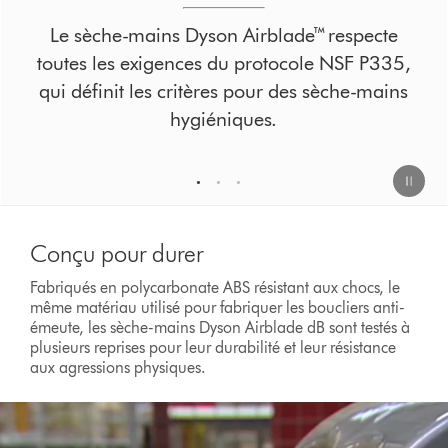
Control Point)
te
335,
Certifié pour une utilisation dans les
ins
environnements de préparation alimenta
par HACCP International, la principal
organisation de sécurité alimentaire.
1
2
3
Conçu pour durer
Fabriqués en polycarbonate ABS résistant aux chocs, le
même matériau utilisé pour fabriquer les boucliers anti-
émeute, les sèche-mains Dyson Airblade dB sont testés à
plusieurs reprises pour leur durabilité et leur résistance
aux agressions physiques.