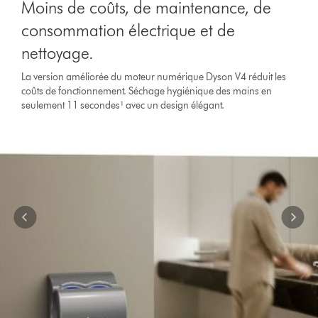
Moins de coûts, de maintenance, de
a
carousel
consommation électrique et de
with
nettoyage.
slides.
Use
La version améliorée du moteur numérique Dyson V4 réduit les
Next
coûts de fonctionnement. Séchage hygiénique des mains en
and
seulement 11 secondes¹ avec un design élégant.
Previous
buttons
to
navigate,
or
jump
to
a
slide
with
the
slide
dots.