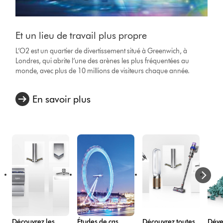
Et un lieu de travail plus propre
L’O2 est un quartier de divertissement situé à Greenwich, à
Londres, qui abrite l’une des arènes les plus fréquentées au
monde, avec plus de 10 millions de visiteurs chaque année.
En savoir plus
Découvrez les
Études de cas
Découvrez toutes
Déve