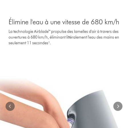
This
is
Élimine l'eau à une vitesse de 680 km/h
a
carousel
La technologie Airblade™ propulse des lamelles d'air à travers des
with
ouvertures à 680 km/h, éliminant littéralement l'eau des mains en
slides.
seulement 11 secondes¹.
Use
Next
and
Previous
buttons
to
navigate,
or
jump
to
a
slide
with
the
slide