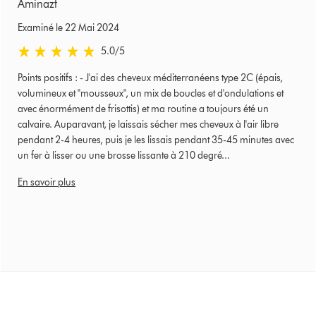
Aminazt
Examiné le 22 Mai 2024
5.0 stars out of 5 from Examiné le 22 Mai 2024 Avis
5.0
/5
Points positifs : - J'ai des cheveux méditerranéens type 2C (épais,
volumineux et "mousseux", un mix de boucles et d'ondulations et
avec énormément de frisottis) et ma routine a toujours été un
calvaire. Auparavant, je laissais sécher mes cheveux à l'air libre
pendant 2-4 heures, puis je les lissais pendant 35-45 minutes avec
un fer à lisser ou une brosse lissante à 210 degré...
En savoir plus