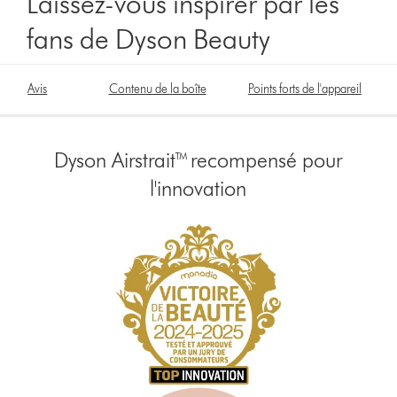
Laissez-vous inspirer par les
fans de Dyson Beauty
left
right
Avis
Contenu de la boîte
Points forts de l'appareil
buttonbutton
buttonbutton
will
will
appear
appear
when
when
Dyson Airstrait™ recompensé pour
a
a
l'innovation
video
video
clip
clip
is
is
activated
activated