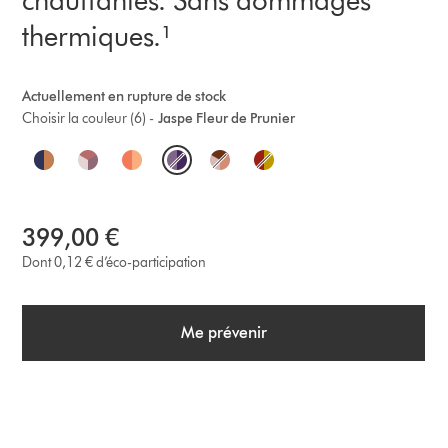
thermiques.¹
Actuellement en rupture de stock
Choisir la couleur (6) -
Jaspe Fleur de Prunier
O
p
t
399,00 €
i
Dont 0,12 € d’éco-participation
o
Me prévenir
n
s