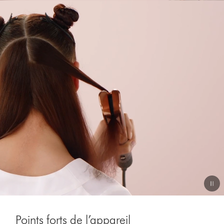
Afficher
la
transcription
de
la
vidéo
Video
Transcript
Points forts de l’appareil