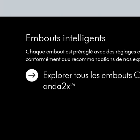
slide
with
the
slide
dots.
Embouts intelligents
Chaque embout est préréglé avec des réglages 
conformément aux recommandations de nos exp
Explorer tous les embouts 
anda2x™