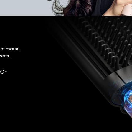
optimaux,
erts.
Co-