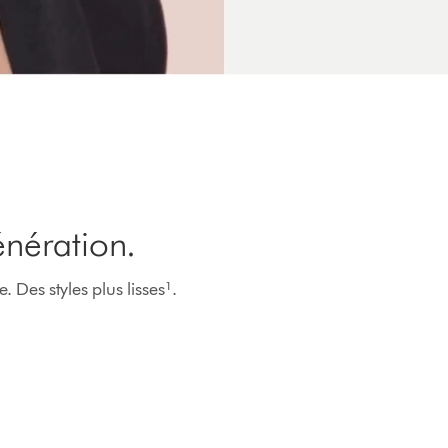
énération.
 Des styles plus lisses¹.