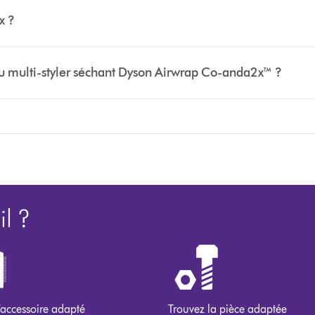
x ?
au multi-styler séchant Dyson Airwrap Co-anda2x™ ?
l ?
’accessoire adapté
Trouvez la pièce adaptée