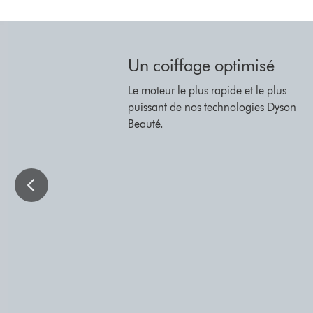
This
is
a
Un coiffage optimisé
carousel
Le moteur le plus rapide et le plus
with
puissant de nos technologies Dyson
slides.
Beauté.
Use
Next
and
Previous
buttons
to
navigate,
or
jump
to
a