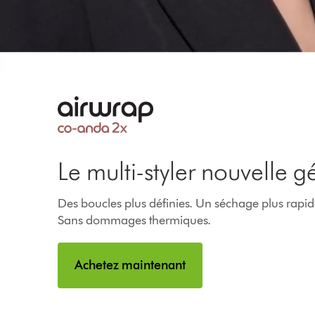
Video
Transcript
Le multi-styler nouvelle g
Des boucles plus définies. Un séchage plus rapide.
Sans dommages thermiques.
Achetez maintenant