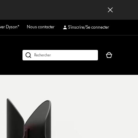
ver Dyson*
Nous contacter
S'inscrire/Se connecter
Votre
Rechercher
panier
des
est
produits
vide