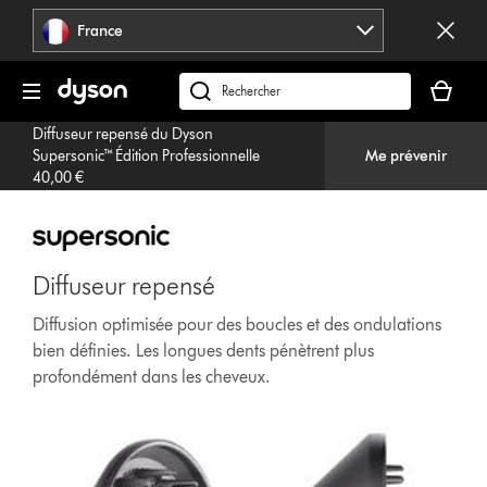
Sauter
France
les
pages
Votre
panier
Rechercher
est
des
Diffuseur repensé du Dyson
vide
produits
Supersonic™ Édition Professionnelle
Me prévenir
40,00 €
Diffuseur repensé
Diffusion optimisée pour des boucles et des ondulations
bien définies. Les longues dents pénètrent plus
profondément dans les cheveux.