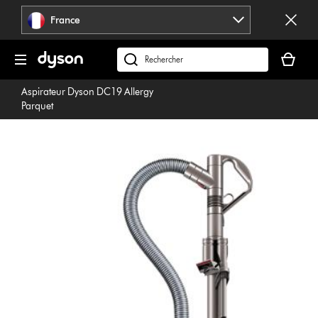
Sauter
France
les
pages
Votre
panier
Rechercher
est
des
Aspirateur Dyson DC19 Allergy
vide
produits
Parquet