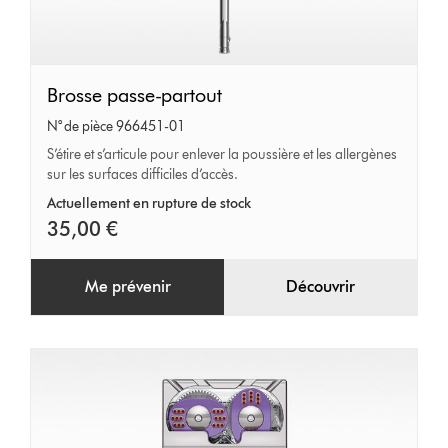
Brosse
Brosse passe-partout
passe-
N° de pièce 966451-01
partout
S’étire et s’articule pour enlever la poussière et les allergènes
sur les surfaces difficiles d’accès.
Actuellement en rupture de stock
35,00 €
Me prévenir
Découvrir