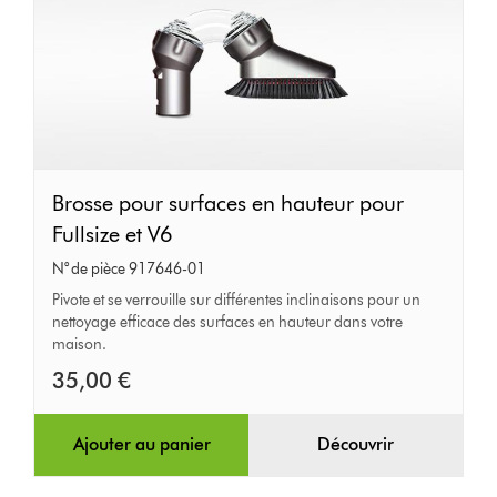
Brosse
Brosse pour surfaces en hauteur pour
pour
Fullsize et V6
surfaces
N° de pièce 917646-01
en
Pivote et se verrouille sur différentes inclinaisons pour un
nettoyage efficace des surfaces en hauteur dans votre
hauteur
maison.
pour
35,00 €
Fullsize
et
Ajouter au panier
Découvrir
V6