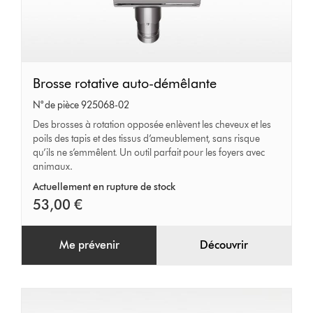
Brosse
Brosse rotative auto-démêlante
rotative
N° de pièce 925068-02
auto-
Des brosses à rotation opposée enlèvent les cheveux et les
poils des tapis et des tissus d’ameublement, sans risque
démêlante
qu’ils ne s’emmêlent. Un outil parfait pour les foyers avec
animaux.
Actuellement en rupture de stock
53,00 €
Me prévenir
Découvrir