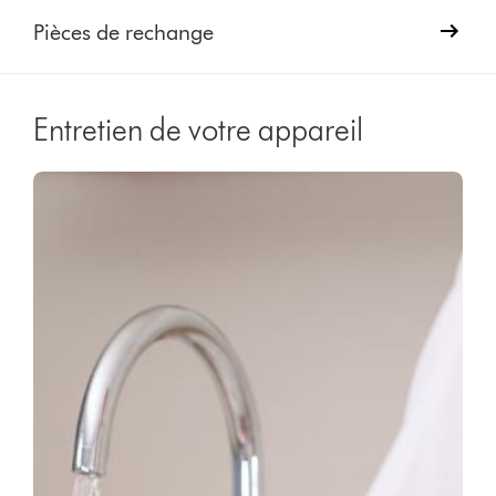
Pièces de rechange
Entretien de votre appareil
Video
Afficher
Transcript
la
transcription
de
la
vidéo