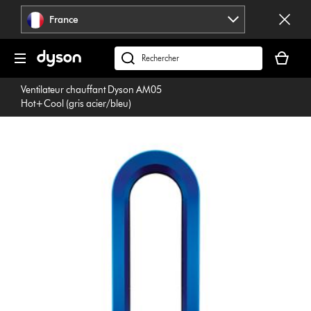
Sauter
France
les
pages
Votre
panier
Rechercher
est
des
Ventilateur chauffant Dyson AM05
vide
produits
Hot+Cool (gris acier/bleu)