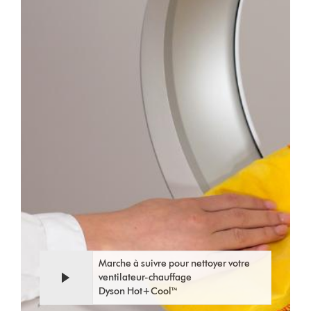
Video
Afficher
Transcript
la
transcription
de
la
vidéo
Marche à suivre pour nettoyer votre
ventilateur-chauffage
Dyson Hot+Cool™