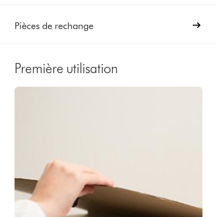
Pièces de rechange
Première utilisation
Video
Afficher
Transcript
la
transcription
de
la