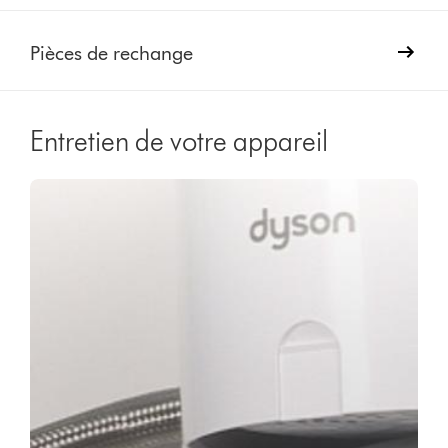
Pièces de rechange
Entretien de votre appareil
Video
Afficher
Transcript
la
transcription
de
la
vidéo