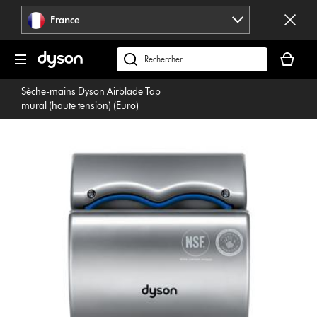
Sauter
France
les
pages
Votre
panier
Rechercher
est
des
Sèche-mains Dyson Airblade Tap
vide
produits
mural (haute tension) (Euro)