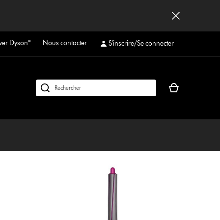
ver Dyson*
Nous contacter
S'inscrire/Se connecter
Votre
Rechercher
panier
des
est
produits
vide