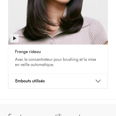
Afficher
la
transcription
Video
de
Frange rideau
Transcript
la
Avec le concentrateur pour brushing et la mise
vidéo
en veille automatique.
Embouts utilisés