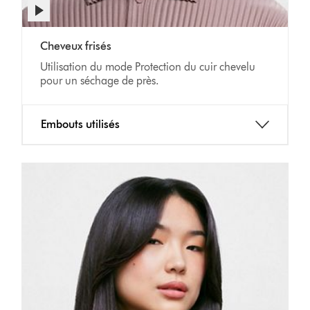
Afficher
la
transcription
Video
de
Cheveux frisés
Transcript
la
Utilisation du mode Protection du cuir chevelu
vidéo
pour un séchage de près.
Embouts utilisés