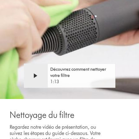
Video
Afficher
Transcript
la
transcription
de
la
vidéo
Découvrez comment nettoyer
votre filtre
1:13
Nettoyage du filtre
Regardez notre vidéo de présentation, ou
suivez les étapes du guide ci-dessous. Votre