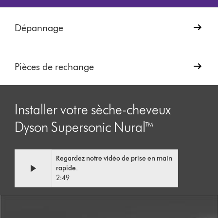
Dépannage
Pièces de rechange
Installer votre sèche-cheveux
Dyson Supersonic Nural™
Video
Afficher
Regardez notre vidéo de prise en main
Transcript
la
rapide.
transcription
2:49
de
la
vidéo