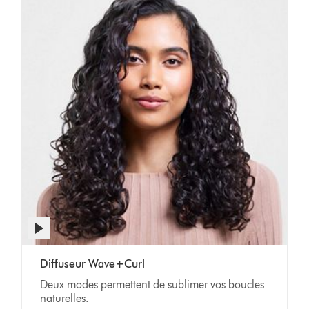
Afficher
la
transcription
Video
de
Diffuseur Wave+Curl
Transcript
la
Deux modes permettent de sublimer vos boucles
vidéo
naturelles.