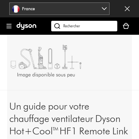
Sauter
France
les
pages
Votre
panier
Rechercher
est
des
vide
produits
Un guide pour votre
chauffage ventilateur Dyson
Hot+Cool™ HF1 Remote Link