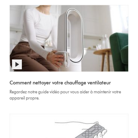
Afficher
la
Video
transcription
Transcript
Comment nettoyer votre chauffage ventilateur
de
la
Regardez notre guide vidéo pour vous aider à maintenir votre
vidéo
appareil propre.