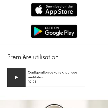
Première utilisation
Video
Afficher
Configuration de votre chauffage
Transcript
la
ventilateur
transcription
02:21
de
la
vidéo