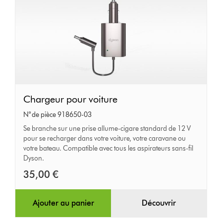
Chargeur
Chargeur pour voiture
pour
N° de pièce 918650-03
voiture
Se branche sur une prise allume-cigare standard de 12 V
pour se recharger dans votre voiture, votre caravane ou
votre bateau. Compatible avec tous les aspirateurs sans-fil
Dyson.
35,00 €
Ajouter au panier
Découvrir