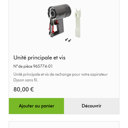
Unité
Unité principale et vis
principale
N° de pièce 965774-01
et
Unité principale et vis de rechange pour votre aspirateur
vis
Dyson sans fil.
80,00 €
Ajouter au panier
Découvrir