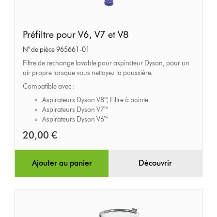
Préfiltre
Préfiltre pour V6, V7 et V8
pour
N° de pièce 965661-01
V6,
Filtre de rechange lavable pour aspirateur Dyson, pour un
V7
air propre lorsque vous nettoyez la poussière.
et
Compatible avec :
V8
Aspirateurs Dyson V8™, Filtre à pointe
Aspirateurs Dyson V7™
Aspirateurs Dyson V6™
20,00 €
Ajouter au panier
Découvrir