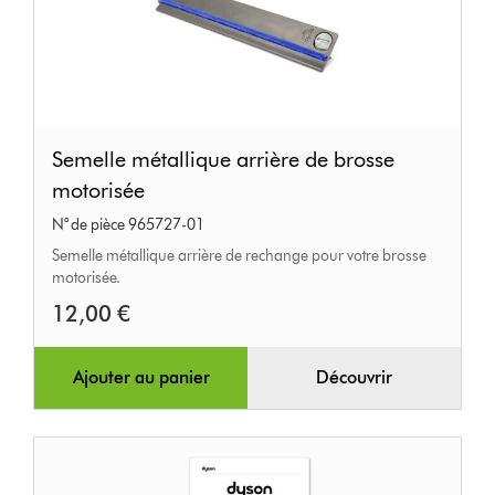
Semelle
Semelle métallique arrière de brosse
métallique
motorisée
arrière
N° de pièce 965727-01
de
Semelle métallique arrière de rechange pour votre brosse
brosse
motorisée.
motorisée
12,00 €
Ajouter au panier
Découvrir