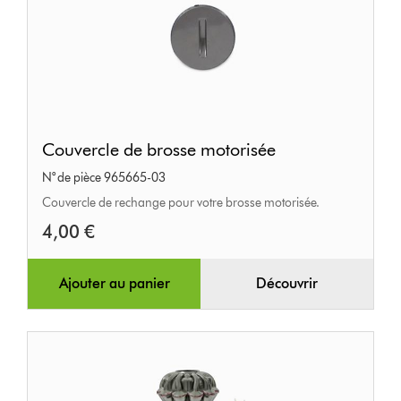
Couvercle
Couvercle de brosse motorisée
de
N° de pièce 965665-03
brosse
Couvercle de rechange pour votre brosse motorisée.
motorisée
4,00 €
Ajouter au panier
Découvrir