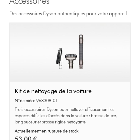
Accessoires
Des accessoires Dyson authentiques pour votre appareil.
Kit
Kit de nettoyage de la voiture
de
N° de pièce 968308-01
nettoyage
Trois accessoires Dyson pour nettoyer efficacement les
espaces difficiles d’accès dans la voiture : brosse douce,
de
long suceur et brosse rigide nettoyante.
la
Actuellement en rupture de stock
voiture
53,00 €