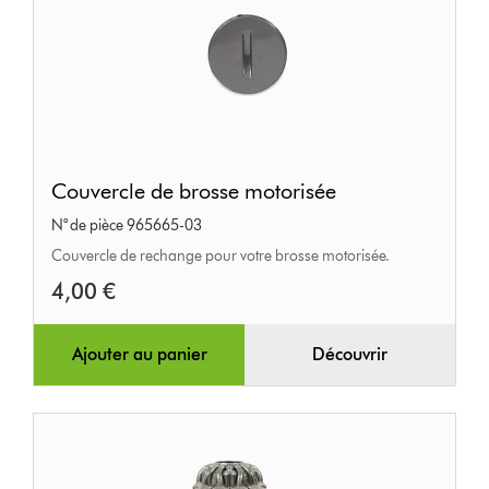
Couvercle
Couvercle de brosse motorisée
de
N° de pièce 965665-03
brosse
Couvercle de rechange pour votre brosse motorisée.
motorisée
4,00 €
Ajouter au panier
Découvrir