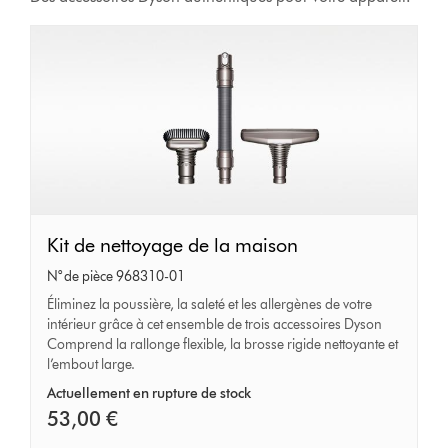
Kit
Kit de nettoyage de la maison
de
N° de pièce 968310-01
nettoyage
Éliminez la poussière, la saleté et les allergènes de votre
intérieur grâce à cet ensemble de trois accessoires Dyson
de
Comprend la rallonge flexible, la brosse rigide nettoyante et
la
l’embout large.
maison
Actuellement en rupture de stock
53,00 €