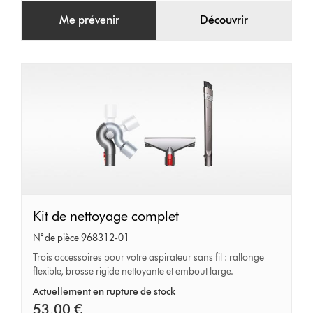
Me prévenir
Découvrir
Kit
Kit de nettoyage complet
de
N° de pièce 968312-01
nettoyage
Trois accessoires pour votre aspirateur sans fil : rallonge
flexible, brosse rigide nettoyante et embout large.
complet
Actuellement en rupture de stock
53,00 €