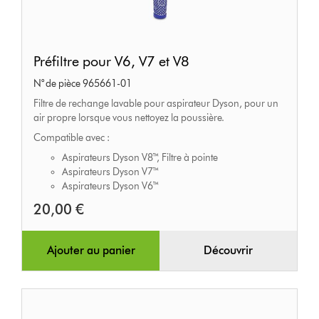
Préfiltre
Préfiltre pour V6, V7 et V8
pour
N° de pièce 965661-01
V6,
Filtre de rechange lavable pour aspirateur Dyson, pour un
V7
air propre lorsque vous nettoyez la poussière.
et
Compatible avec :
V8
Aspirateurs Dyson V8™, Filtre à pointe
Aspirateurs Dyson V7™
Aspirateurs Dyson V6™
20,00 €
Ajouter au panier
Découvrir