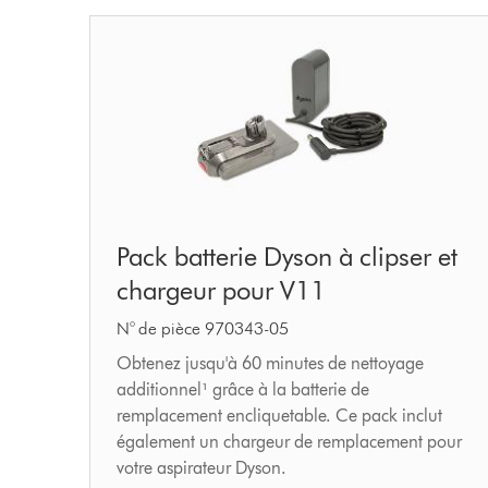
Pack
Pack batterie Dyson à clipser et
batterie
chargeur pour V11
Dyson
à
N° de pièce 970343-05
clipser
Obtenez jusqu'à 60 minutes de nettoyage
additionnel¹ grâce à la batterie de
et
remplacement encliquetable. Ce pack inclut
chargeur
également un chargeur de remplacement pour
pour
votre aspirateur Dyson.