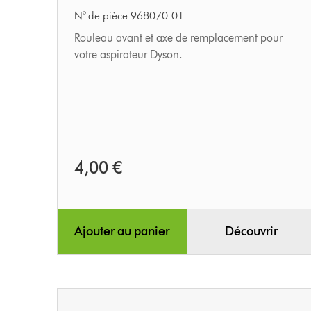
rouleau
N° de pièce 968070-01
Rouleau avant et axe de remplacement pour
votre aspirateur Dyson.
4,00 €
Ajouter au panier
Découvrir