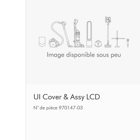
UI
UI Cover & Assy LCD
Cover
&
N° de pièce 970147-03
Assy
LCD