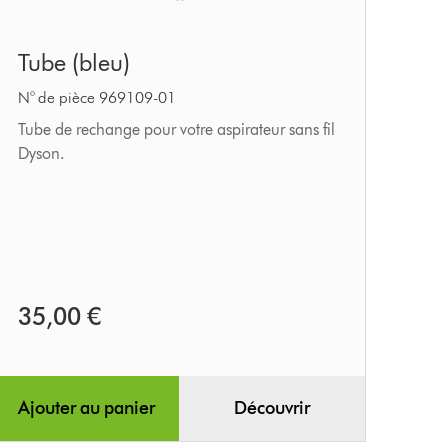
Tube
Tube (bleu)
(bleu)
N° de pièce 969109-01
Tube de rechange pour votre aspirateur sans fil
Dyson.
35,00 €
Ajouter au panier
Découvrir