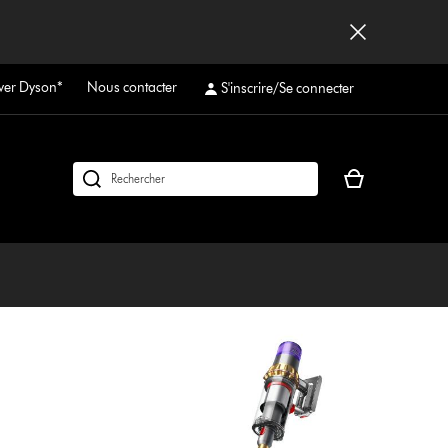
ver Dyson*
Nous contacter
S'inscrire/Se connecter
Votre
Rechercher
panier
des
est
produits
vide