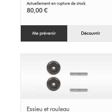
V11
Actuellement en rupture de stock
80,00 €
Me prévenir
Découvrir
Essieu
Essieu et rouleau
et