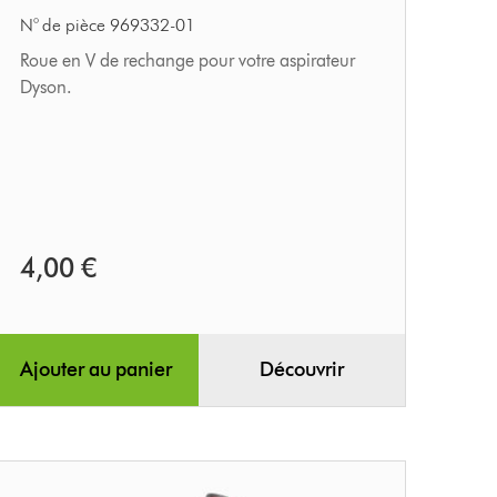
ball
N° de pièce 969332-01
Roue en V de rechange pour votre aspirateur
Dyson.
4,00 €
Ajouter au panier
Découvrir