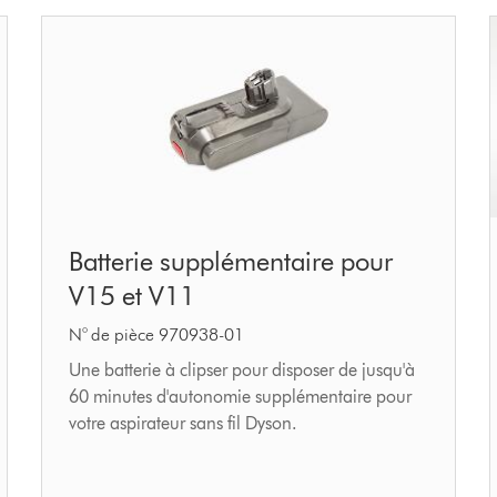
Batterie
Batterie supplémentaire pour
supplémentaire
V15 et V11
pour
V15
N° de pièce 970938-01
et
Une batterie à clipser pour disposer de jusqu'à
60 minutes d'autonomie supplémentaire pour
V11
votre aspirateur sans fil Dyson.