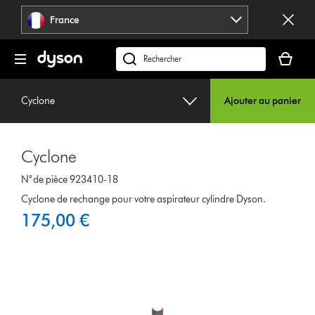
Sauter
France
les
pages
Votre
panier
Rechercher
est
des
vide
produits
Cyclone
Ajouter au panier
Cyclone
N° de pièce 923410-18
Cyclone de rechange pour votre aspirateur cylindre Dyson.
175,00 €