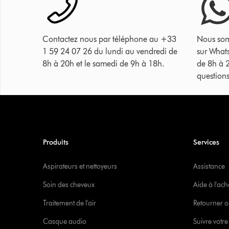
Contactez nous par téléphone au +33
Nous som
1 59 24 07 26 du lundi au vendredi de
sur What
8h à 20h et le samedi de 9h à 18h.
de 8h à 
questions
Produits
Services
Aspirateurs et nettoyeurs
Assistance
Soin des cheveux
Aide à l'ach
Traitement de l'air
Retourner o
Casque audio
Suivre vot