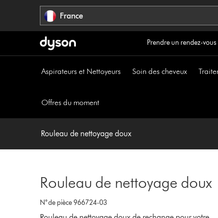
Sauter
France
les
pages
Prendre un rendez-vous
Aspirateurs et Nettoyeurs
Soin des cheveux
Traite
Offres du moment
Rouleau de nettoyage doux
Rouleau de nettoyage doux
N° de pièce 966724-03
Rouleau de nettoyage doux de rechange pour votre