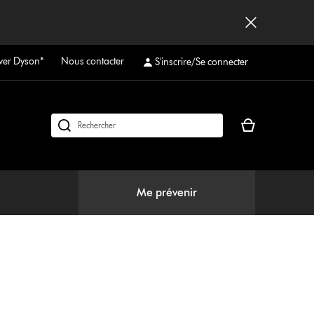
ver Dyson*
Nous contacter
S'inscrire/Se connecter
Votre
Rechercher
panier
des
est
produits
vide
Me prévenir