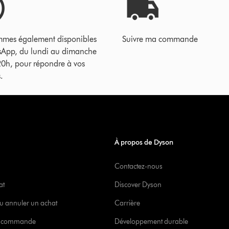
mes également disponibles
Suivre ma commande
sApp, du lundi au dimanche
20h, pour répondre à vos
.
À propos de Dyson
Contactez-nous
at
Discover Dyson
u annuler un achat
Carrière
re commande
Développement durable