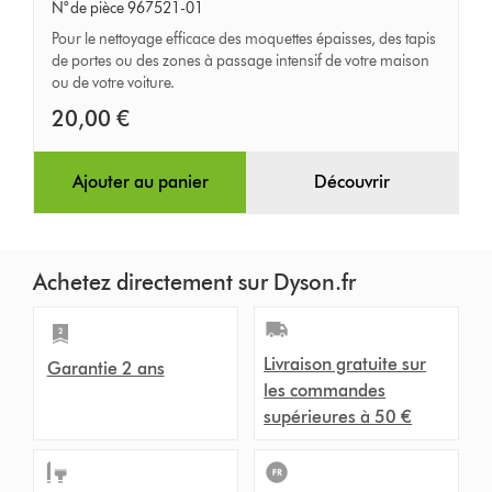
rigide
N° de pièce 967521-01
avec
Pour le nettoyage efficace des moquettes épaisses, des tapis
de portes ou des zones à passage intensif de votre maison
détachement
ou de votre voiture.
facile
20,00 €
Ajouter au panier
Découvrir
Achetez directement sur Dyson.fr
Livraison gratuite sur
Garantie 2 ans
les commandes
supérieures à 50 €