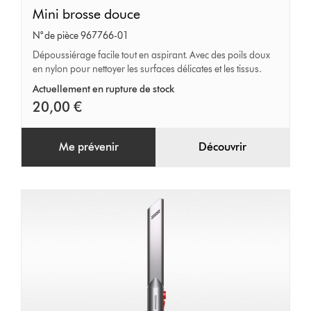
Mini
Mini brosse douce
brosse
N° de pièce 967766-01
douce
Dépoussiérage facile tout en aspirant. Avec des poils doux
en nylon pour nettoyer les surfaces délicates et les tissus.
Actuellement en rupture de stock
20,00 €
Me prévenir
Découvrir