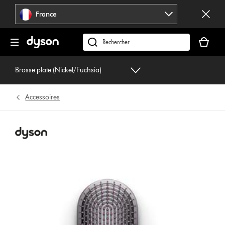
Sauter
France
les
pages
Votre
panier
Rechercher
est
des
vide
produits
Brosse plate (Nickel/Fuchsia)
Accessoires