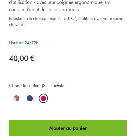
d'utilisation - avec une poignée ergonomique, un
coussin d'air et des picots arrondis.
Résistant à la chaleur jusqu'à 150 °C˚, à utiliser avec votre sèche-
cheveux.
Livré en 24/72h
40,00 €
Choisir la couleur (3) -
Fuchsia
O
p
t
Ajouter au panier
i