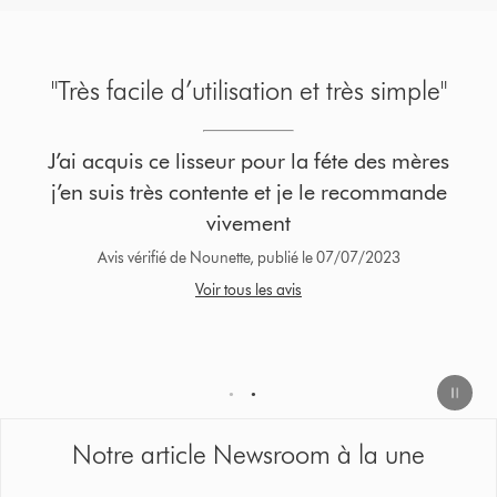
"Super fonctionnalités"
J'ai eu ce lisseur en cadeau d'anniversaire il y
a 2 semaines. Il est parfait: plaques souples
permettant d'épouser la forme des cheveux,
pas de chaleur extrême et pratique à
manipuler.
Avis vérifié de Caa@S$, publié le 07/08/2023
Voir tous les avis
1
2
Notre article Newsroom à la une