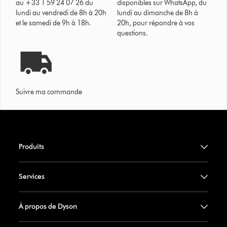
au +33 1 59 24 07 26 du
disponibles sur WhatsApp, du
lundi au vendredi de 8h à 20h
lundi au dimanche de 8h à
et le samedi de 9h à 18h.
20h, pour répondre à vos
questions.
Suivre ma commande
Produits
Services
À propos de Dyson