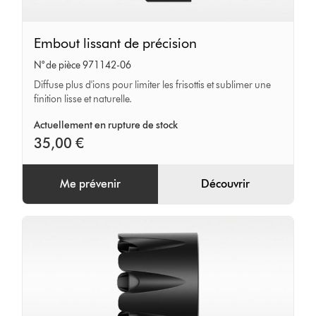
Embout
Embout lissant de précision
lissant
N° de pièce 971142-06
de
Diffuse plus d'ions pour limiter les frisottis et sublimer une
précision
finition lisse et naturelle.
Actuellement en rupture de stock
35,00 €
Me prévenir
Découvrir