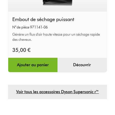
Embout
Embout de séchage puissant
de
N° de pièce 971141-06
séchage
Génère un flux d'air haute vitesse pour un séchage rapide
puissant
des cheveux.
35,00 €
Ajouter au panier
Découvrir
Voir tous les accessoires Dyson Supersonic r™