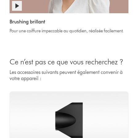
Afficher
la
Video
transcription
Brushing brillant
Transcript
de
Pour une coiffure impeccable au quotidien, réalisée facilement.
la
vidéo
Ce n’est pas ce que vous recherchez ?
Les accessoires suivants peuvent également convenir à
votre appareil :