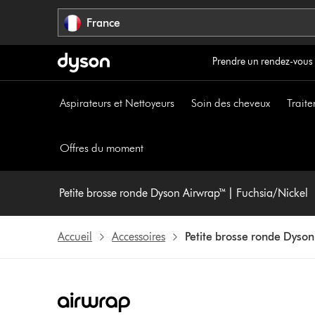
Sauter
France
les
pages
Prendre un rendez-vous
Aspirateurs et Nettoyeurs
Soin des cheveux
Traite
Offres du moment
Petite brosse ronde Dyson Airwrap™ | Fuchsia/Nickel
Accueil
Accessoires
Petite brosse ronde Dyson