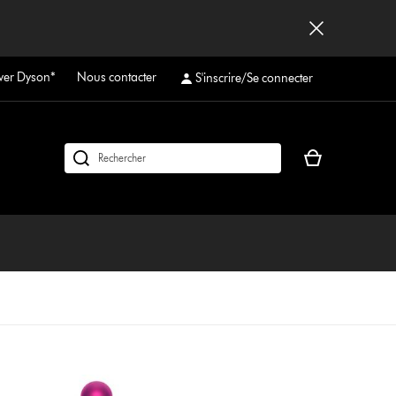
ver Dyson*
Nous contacter
S'inscrire/Se connecter
Votre
Rechercher
panier
des
est
produits
vide