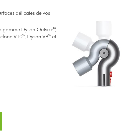
rfaces délicates de vos
e la gamme Dyson Outsize™,
clone V10™, Dyson V8™ et