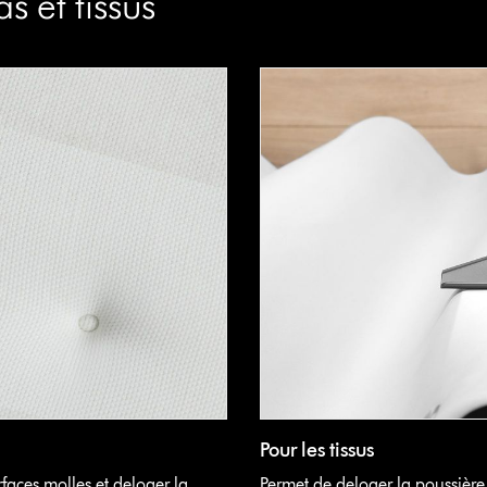
s et tissus
Pour les tissus
faces molles et deloger la
Permet de deloger la poussière 