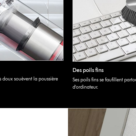
Des poils fins
s doux souèvent la poussière
Ses poils fins se faufillent par
d'ordinateur.