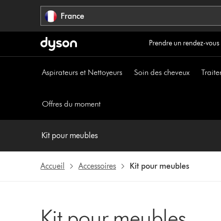
Sauter
France
les
pages
Prendre un rendez-vous
Aspirateurs et Nettoyeurs
Soin des cheveux
Traite
Offres du moment
Kit pour meubles
Accueil
Accessoires
Kit pour meubles
Kit pour meubles