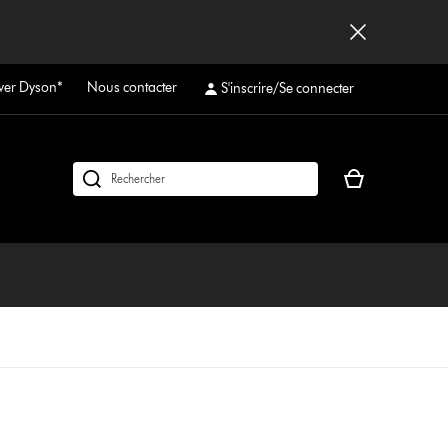
ver Dyson*
Nous contacter
S'inscrire/Se connecter
Votre
Rechercher
panier
des
est
produits
vide