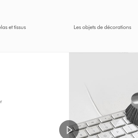
as et tissus
Les objets de décorations
r