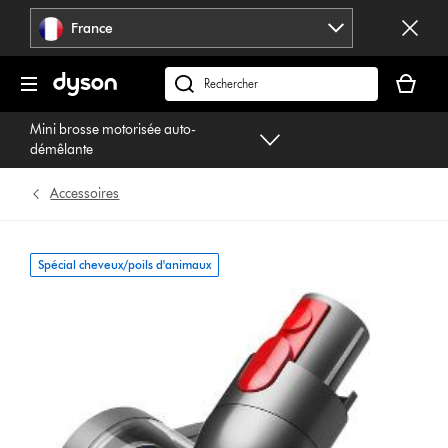
Sauter
France
les
pages
Votre
panier
Rechercher
est
des
Mini brosse motorisée auto-
vide
produits
démêlante
Accessoires
Spécial cheveux/poils d'animaux