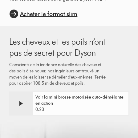
Acheter le format slim
Les cheveux et les poils n’ont
pas de secret pour Dyson
Conscients de la tendance naturelle des cheveux et
des poils à se nouer, nos ingénieurs ont trouvé un
moyen de les laisser se démêler d’eux-mêmes. Testée
pour aspirer 108,5 m de cheveux et poils.
Video
Afficher
Voir la mini brosse motorisée auto-démêlante
Transcript
la
en action
transcription
0:23
de
la
vidéo