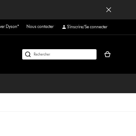
ver Dyson*
Nous contacter
S'inscrire/Se connecter
Votre
Rechercher
panier
des
est
produits
vide