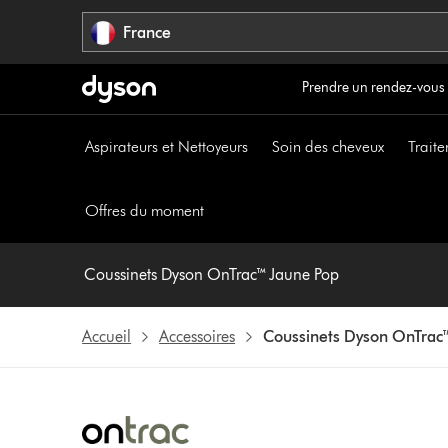
Sauter
France
les
pages
Prendre un rendez-vous
Aspirateurs et Nettoyeurs
Soin des cheveux
Traite
Offres du moment
Coussinets Dyson OnTrac™ Jaune Pop
Accueil
Accessoires
Coussinets Dyson OnTrac