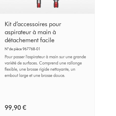
Kit
Kit d’accessoires pour
d’accessoires
aspirateur à main à
pour
détachement facile
aspirateur
N° de pièce 967768-01
à
Pour passer l'aspirateur à main sur une grande
main
variété de surfaces. Comprend une rallonge
flexible, une brosse rigide nettoyante, un
à
embout large et une brosse douce.
détachement
facile
99,90 €