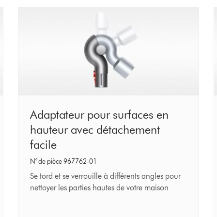
Adaptateur
Adaptateur pour surfaces en
pour
hauteur avec détachement
surfaces
facile
en
N° de pièce 967762-01
hauteur
Se tord et se verrouille à différents angles pour
avec
nettoyer les parties hautes de votre maison
détachement