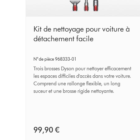
Kit
Kit de nettoyage pour voiture à
de
détachement facile
nettoyage
pour
N° de pièce 968333-01
voiture
Trois brosses Dyson pour nettoyer efficacement
à
les espaces difficiles d'accès dans votre voiture.
Comprend une rallonge flexible, un long
détachement
suceur et une brosse rigide nettoyante.
facile
99,90 €