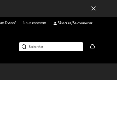
ver Dyson*
Nous contacter
S'inscrire/Se connecter
Votre
Rechercher
panier
des
est
produits
vide