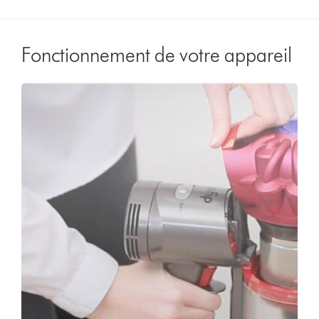
Fonctionnement de votre appareil
Video
Afficher
Transcript
la
transcription
de
la
vidéo