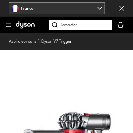
Sauter
France
les
pages
Votre
panier
Rechercher
est
des
vide
produits
Aspirateur sans fil Dyson V7 Trigger