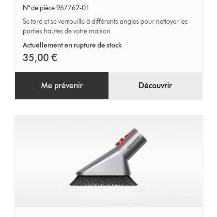
surfaces
N° de pièce 967762-01
en
Se tord et se verrouille à différents angles pour nettoyer les
parties hautes de votre maison
hauteur
avec
Actuellement en rupture de stock
35,00 €
détachement
facile
Me prévenir
Découvrir