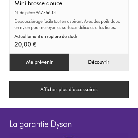
Mini
Mini brosse douce
brosse
N° de pièce 967766-01
douce
Dépoussiérage facile tout en aspirant. Avec des poils doux
en nylon pour nettoyer les surfaces délicates et les tissus.
Actuellement en rupture de stock
20,00 €
Me prévenir
Découvrir
Afficher plus d’accessoires
La garantie Dyson