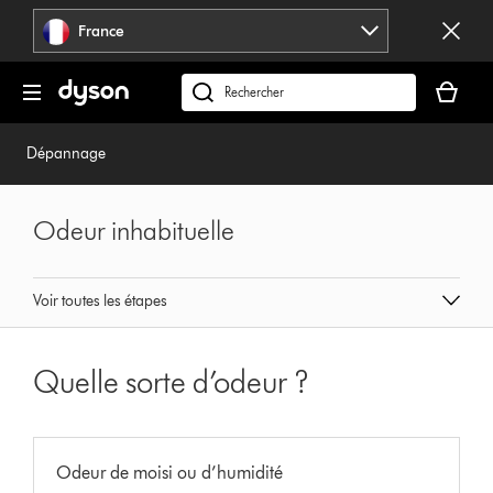
Sauter
France
les
pages
Votre
panier
Rechercher
est
des
vide
produits
Dépannage
Odeur inhabituelle
Voir toutes les étapes
Quelle sorte d’odeur ?
Odeur de moisi ou d’humidité