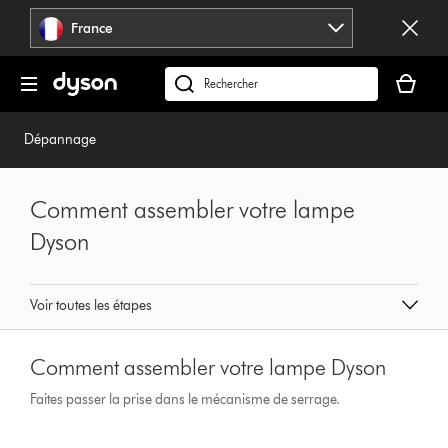
Sauter
France
les
pages
Votre
panier
Rechercher
est
des
vide
produits
Dépannage
Comment assembler votre lampe
Dyson
Voir toutes les étapes
Comment assembler votre lampe Dyson
Faites passer la prise dans le mécanisme de serrage.