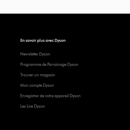
En savoir plus avec Dyson
Newsletter Dyson
Programme de Parrainage Dyson
Trouver un magasin
Mon compte Dyson
Enregistrer de votre appareil Dyson
Les Live Dyson