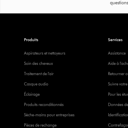
questions
Produits
Services
Aspirateurs et nettoyeurs
Assistance
Soin des cheveux
Aide à l'ach
Traitement de l'air
Retourner o
Casque audio
Suivre vot
Éclairage
Pour les étu
Produits reconditionnés
Données de
Sèche-mains pour entreprises
Identificat
Pièces de rechange
Contrefaçon