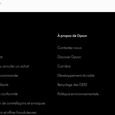
.
À propos de Dyson
Contactez-nous
at
Discover Dyson
u annuler un achat
Carrière
re commande
Développement durable
diants
Recyclage des DEEE
 conformité
Politique environnementale
ion de contrefaçons et arnaques
s et offres frauduleuses