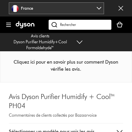
Sauter
France
les
pages
Votre
panier
Rechercher
est
des
Avis clients
vide
produits
Dyson Purifier Humidify+Cool
Formaldehyde™
Cliquez ici pour en savoir plus sur comment Dyson
vérifie les avis.
Avis Dyson Purifier Humidify + Cool™
PH04
Commentaires de clients collectés par Bazaarvoice
Select
Sélectionner un modèle pour voir les avis