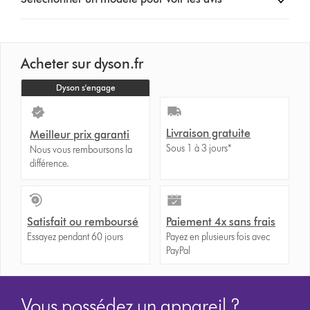
a
button
from
the
Acheter sur dyson.fr
list
to
Dyson s'engage
show
reviews
for
Livraison gratuite
Meilleur prix garanti
that
Sous 1 à 3 jours*
Nous vous remboursons la
model
différence.
below
Satisfait ou remboursé
Paiement 4x sans frais
Essayez pendant 60 jours
Payez en plusieurs fois avec
PayPal
Vous possédez un appareil ?