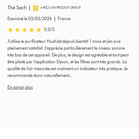
|
The Sach
A REÇU UN PRODUIT GRATUIT
|
Examiné le 03/03/2026
France
5.0 stars out of 5 from Examiné le 03/03/2026 Avis
5.0
/5
J'utilise le purificateur HushJet depuis bientôt 1 mois et j'en suis
pleinement satisfait. J'apprécie particulièrement le niveau sonore
très bas de cet appareil. De plus, le design est agréable et tout peut
être piloté par l'application Dyson, et les filtres sont très grands. La
qualité de l'air mesurée est vraiment un indicateur très pratique. Je
recommande donc naturellement...
En savoir plus