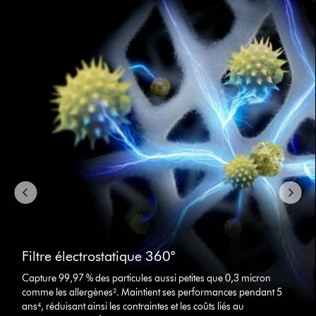
This
is
a
carousel
with
slides.
Use
Next
and
Previous
buttons
to
navigate,
or
jump
to
a
slide
Filtre électrostatique 360°
with
the
Capture 99,97 % des particules aussi petites que 0,3 micron
slide
comme les allergènes². Maintient ses performances pendant 5
dots.
ans⁴, réduisant ainsi les contraintes et les coûts liés au