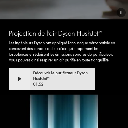
Video
Transcript
Projection de l’air Dyson HushJet™
Les ingénieurs Dyson ont appliqué l'acoustique aérospatiale en
concevant des canaux de flux d'air qui suppriment les
turbulences et réduisent les émissions sonores du purificateur.
Vous pouvez ainsi respirer un air purifié en toute tranquillité.
Video
Afficher
Découvrir le purificateur Dyson
Transcript
la
HushJet™
transcription
01:52
de
la
vidéo