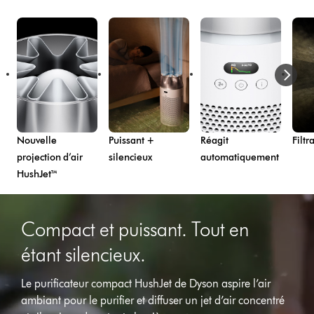
Nouvelle
Puissant +
Réagit
Filtr
projection d’air
silencieux
automatiquement
HushJet™
Compact et puissant. Tout en
étant silencieux.
Le purificateur compact HushJet de Dyson aspire l’air
ambiant pour le purifier et diffuser un jet d’air concentré
Afficher