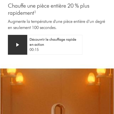
Transcript
Chauffe une pièce entière 20 % plus
rapidement¹
Augmente la température d'une pièce entière d’un degré
en seulement 100 secondes.
Video
Afficher
Découvrir le chauffage rapide
Transcript
la
en action
transcription
00:15
de
la
vidéo