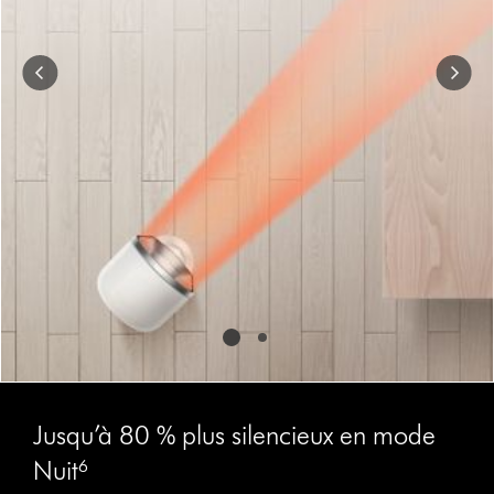
to
navigate,
or
jump
to
a
slide
with
the
slide
dots.
Jusqu’à 80 % plus silencieux en mode
Nuit⁶