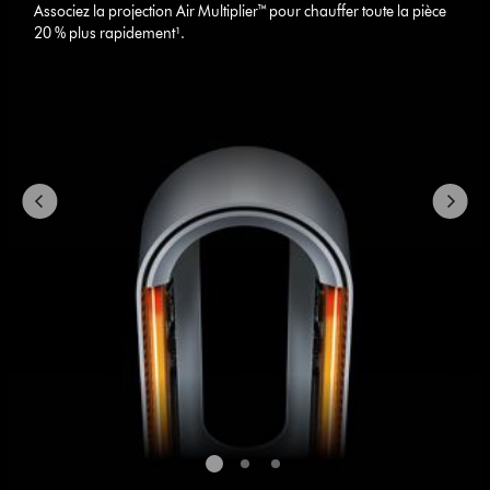
Associez la projection Air Multiplier™ pour chauffer toute la pièce
slides.
20 % plus rapidement¹.
Use
Next
and
Previous
buttons
to
navigate,
or
jump
to
a
slide
with
the
slide
dots.