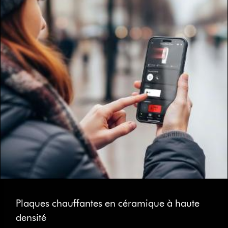
This
is
Plaques chauffantes en céramique à haute
a
carousel
densité
with