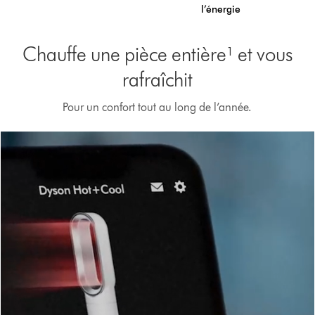
l’énergie
Chauffe une pièce entière¹ et vous
rafraîchit
Pour un confort tout au long de l’année.
Afficher
la
transcription
de
la