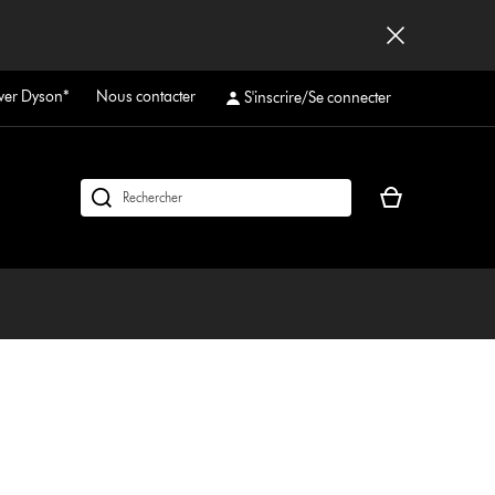
ver Dyson*
Nous contacter
S'inscrire/Se connecter
Votre
Rechercher
panier
des
est
produits
vide