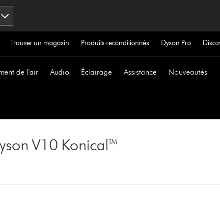
Trouver un magasin
Produits reconditionnés
Dyson Pro
Disco
ment de l'air
Audio
Éclairage
Assistance
Nouveautés
l Dyson V10 Konical™