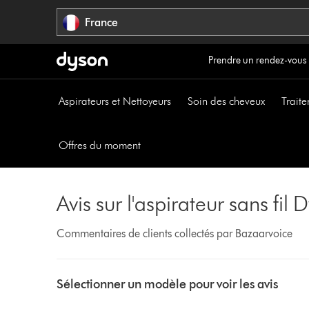
Sauter
France
les
pages
Prendre un rendez-vous
Aspirateurs et Nettoyeurs
Soin des cheveux
Traite
Offres du moment
Avis sur l'aspirateur sans fi
Commentaires de clients collectés par Bazaarvoice
Select
a
Sélectionner un modèle pour voir les avis
button