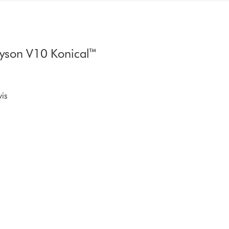
 Dyson V10 Konical™
is