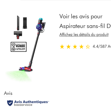
from
the
list
Voir les avis pour
to
Aspirateur sans-fil
show
reviews
Affichez les détails du produit
for
that
4.4
/5
87 Av
4.4
model
stars
below
out
of
5
from
87
Avis