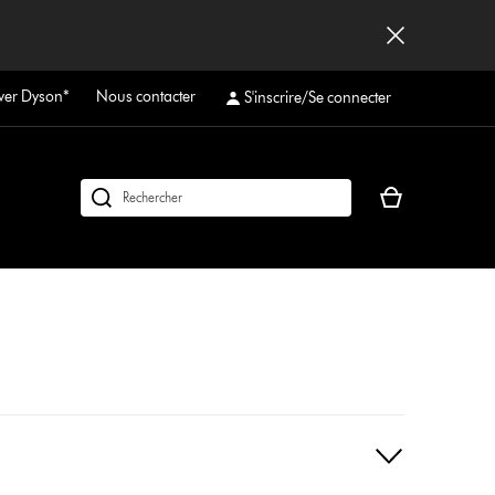
ver Dyson*
Nous contacter
S'inscrire/Se connecter
Votre
Rechercher
panier
des
est
produits
vide