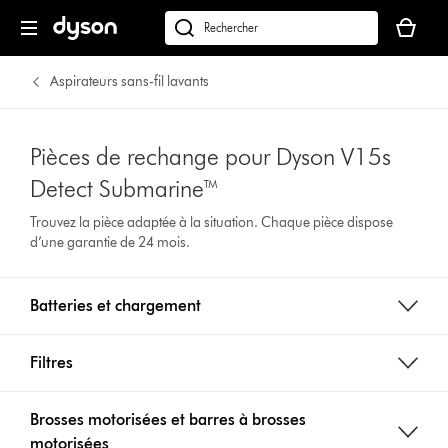
Votre
panier
Rechercher
est
des
vide
produits
Aspirateurs sans-fil lavants
Pièces de rechange pour Dyson V15s
Detect Submarine™
Trouvez la pièce adaptée à la situation. Chaque pièce dispose
d’une garantie de 24 mois.
Batteries et chargement
Filtres
Brosses motorisées et barres à brosses
motorisées