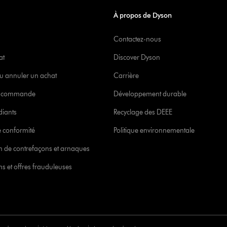
À propos de Dyson
Contactez-nous
at
Discover Dyson
u annuler un achat
Carrière
re commande
Développement durable
diants
Recyclage des DEEE
 conformité
Politique environnementale
ion de contrefaçons et arnaques
s et offres frauduleuses