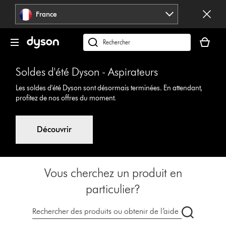
Sauter
France
les
pages
Votre
panier
Rechercher
est
des
vide
produits
Soldes d'été Dyson - Aspirateurs
Les soldes d'été Dyson sont désormais terminées. En attendant,
profitez de nos offres du moment.
Découvrir
Vous cherchez un produit en
particulier?
Recherche