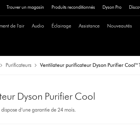
Trouver un magasin
Produits reconditionnés
Dyson Pro
Disco
ment de l'air
Audio
Éclairage
Assistance
Nouveautés
Purificateurs
Ventilateur purificateur Dyson Purifier Cool™
ateur Dyson Purifier Cool
e dispose d’une garantie de 24 mois.