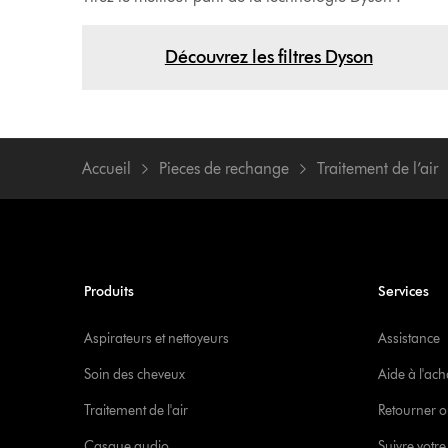
Découvrez les filtres Dyson
Accueil
Pieces de rechange
Traitement de l’air
Produits
Services
Aspirateurs et nettoyeurs
Assistance
Soin des cheveux
Aide à l'ach
Traitement de l'air
Retourner o
Casque audio
Suivre vot