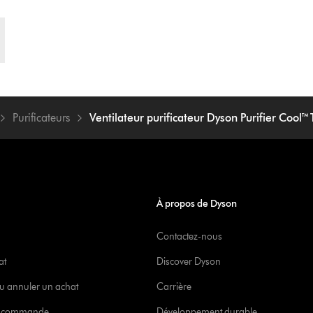
Purificateurs
Ventilateur purificateur Dyson Purifier Cool™
À propos de Dyson
Contactez-nous
at
Discover Dyson
u annuler un achat
Carrière
re commande
Développement durable