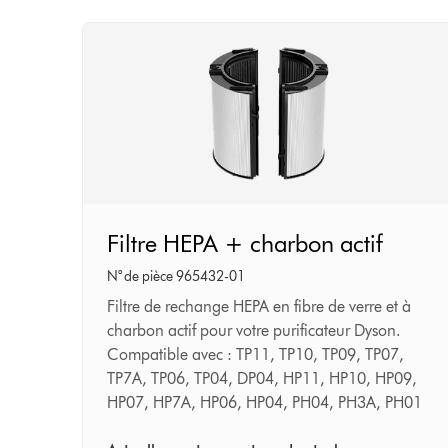
Filtre
Filtre HEPA + charbon actif
HEPA
+
N° de pièce 965432-01
charbon
Filtre de rechange HEPA en fibre de verre et à
charbon actif pour votre purificateur Dyson.
actif
Compatible avec : TP11, TP10, TP09, TP07,
TP7A, TP06, TP04, DP04, HP11, HP10, HP09,
HP07, HP7A, HP06, HP04, PH04, PH3A, PH01