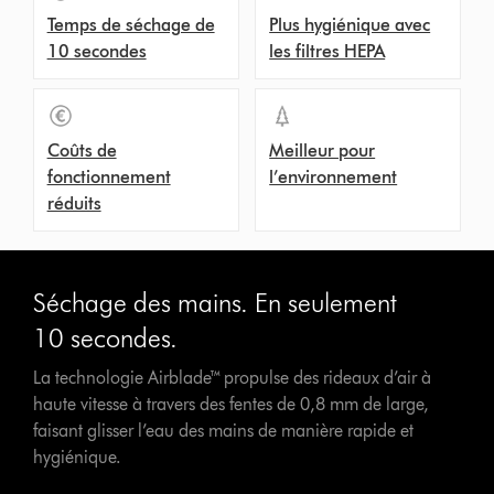
Temps de séchage de
Plus hygiénique avec
10 secondes
les filtres HEPA
Coûts de
Meilleur pour
fonctionnement
l’environnement
réduits
Séchage des mains. En seulement
10 secondes.
La technologie Airblade™ propulse des rideaux d’air à
haute vitesse à travers des fentes de 0,8 mm de large,
faisant glisser l’eau des mains de manière rapide et
hygiénique.