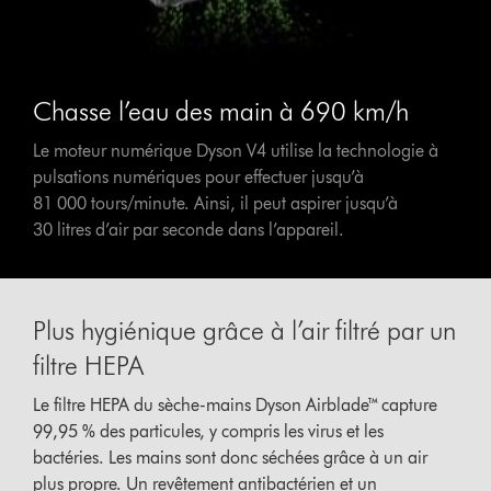
Chasse l’eau des main à 690 km/h
Le moteur numérique Dyson V4 utilise la technologie à
pulsations numériques pour effectuer jusqu’à
81 000 tours/minute. Ainsi, il peut aspirer jusqu’à
30 litres d’air par seconde dans l’appareil.
Plus hygiénique grâce à l’air filtré par un
filtre HEPA
Le filtre HEPA du sèche-mains Dyson Airblade™ capture
99,95 % des particules, y compris les virus et les
bactéries. Les mains sont donc séchées grâce à un air
plus propre. Un revêtement antibactérien et un