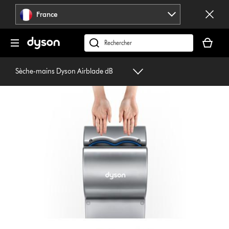
Sauter
France
les
pages
Votre
panier
Rechercher
est
des
vide
produits
Sèche-mains Dyson Airblade dB